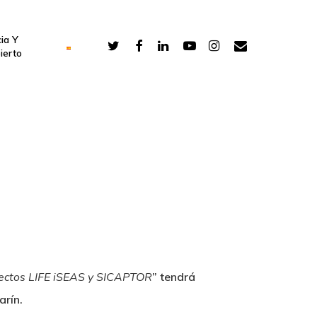
ia Y
ierto
royectos LIFE iSEAS y SICAPTOR
” tendrá
arín.