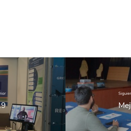
rior
Siguie
19
Mej