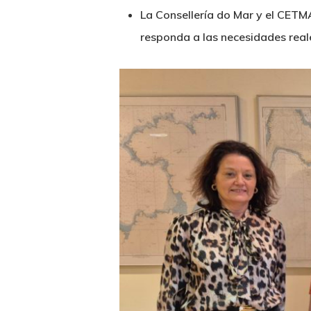
La Consellería do Mar y el CETM
responda a las necesidades reale
Hit enter to search or ESC to close