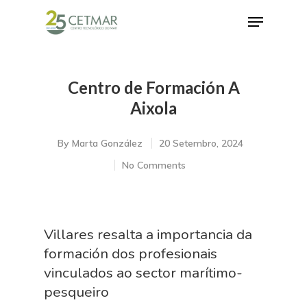
Centro de Formación A
Hit enter to search or ESC to close
Aixola
By
Marta González
20 Setembro, 2024
No Comments
Villares resalta a importancia da
formación dos profesionais
vinculados ao sector marítimo-
pesqueiro