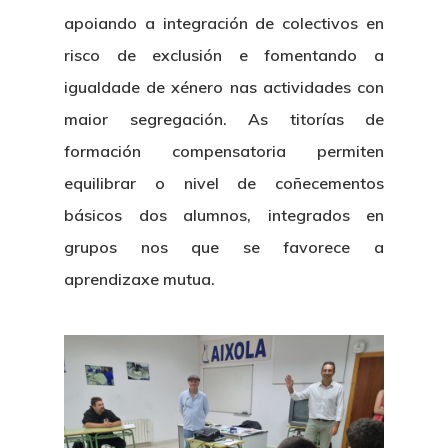
apoiando a integración de colectivos en
risco de exclusión e fomentando a
igualdade de xénero nas actividades con
maior segregación. As titorías de
formación compensatoria permiten
Nós
equilibrar o nivel de coñecementos
Novidades
Organización
básicos dos alumnos, integrados en
grupos nos que se favorece a
Directorio De Persoal
Proxectos
Eventos
aprendizaxe mutua.
Padroado
Novidades
Publicacións
Identidade Corporativa
Contratación
Memoria
Manual De Identidad
Contacto
Centro De Documentac
Transparencia
Ofertas De Traballo
Corporativa