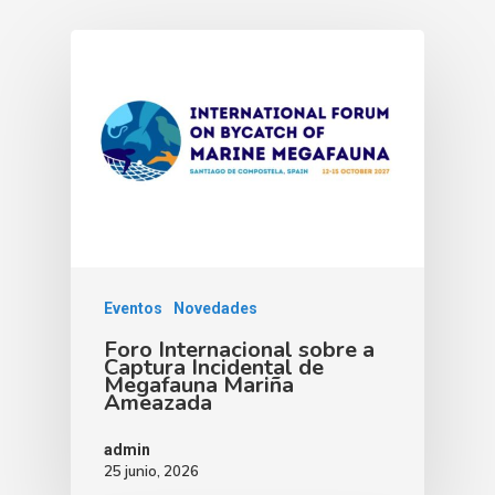
Identidad Corporativa
Contratación
Memoria
Manual De Identidad
Contacto
Centro De Documentac
Transparencia
Empleo
Corporativa
Gobierno Abie
Boletín De Noticias
Licitaciones
Logo CETMAR
Plan De Igualdad
Eventos
Novedades
Foro Internacional sobre a
Captura Incidental de
Megafauna Mariña
Ameazada
admin
25 junio, 2026