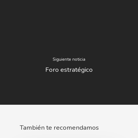
Siguiente noticia
Foro estratégico
Nosotros
Novedades
Organización
Directorio De Personal
Proyectos
Actualidad
También te recomendamos
Patronato
Eventos
Publicaciones