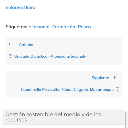
Enlace al libro
Etiquetas:
artesanal
Formación
Pesca
Anterior
Unidade Didáctica «A pesca artesanal»
Nosotros
Siguiente
Novedades
Organización
Cuadernillo Piscicultor Cabo Delgado. Mozambique
Directorio De Personal
Proyectos
Actualidad
Gestión sostenible del medio y de los
Patronato
Eventos
Publicaciones
recursos