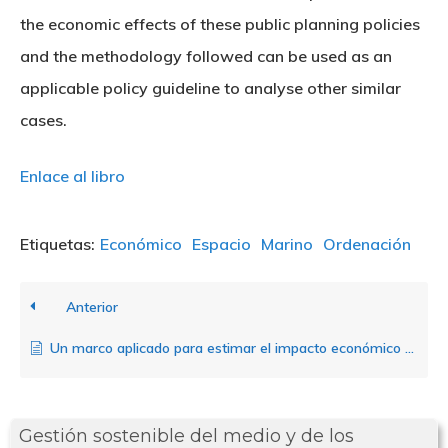
the economic effects of these public planning policies
Nosotros
and the methodology followed can be used as an
applicable policy guideline to analyse other similar
Novedades
Organización
cases.
Directorio De Personal
Proyectos
Actualidad
Enlace al libro
Patronato
Eventos
Publicaciones
Identidad Corporativa
Etiquetas:
Económico
Espacio
Marino
Ordenación
Contratación
Memoria
Manual De Identidad
Contacto
Centro De Documentac
Anterior
Transparencia
Empleo
Corporativa
Un marco aplicado para estimar el impacto económico directo de la ordenación marina
Gobierno Abie
Boletín De Noticias
Licitaciones
Logo CETMAR
Plan De Igualdad
Gestión sostenible del medio y de los