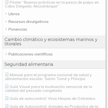
Póster “Buenas prácticas en la pesca de pulpo en
Novedades
Organización
Cabo Delgado, Mozambique”
Libros
Directorio De Personal
Proyectos
Actualidad
Recursos divulgativos
Patronato
Eventos
Ponencias
Publicaciones
Identidad Corporativa
Cambio climático y ecosistemas marinos y
Contratación
Memoria
litorales
Manual De Identidad
Contacto
Centro De Documentac
Publicaciones científicas
Transparencia
Empleo
Corporativa
Seguridad alimentaria
Gobierno Abie
Boletín De Noticias
Licitaciones
Logo CETMAR
Manual para el programa nacional de salud y
Plan De Igualdad
alimentación escolar. Santo Tomé y Príncipe
Guía Visual para la evaluación sensorial de la
calidad del pescado congelado
Guía de autocontrol: Virus Herpes de Ostreidos
Guía de Autocontrol: Anisakis en Productos de la