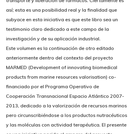
transporte y liberación de fármacos. Ciertamente es
así; esta es una posibilidad real y la finalidad que
subyace en esta iniciativa es que este libro sea un
testimonio claro dedicado a este campo de la
investigación y de su aplicación industrial.
Este volumen es la continuación de otro editado
anteriormente dentro del contexto del proyecto
MARMED (Development of innovating biomedical
products from marine resources valorisation) co-
Nosotros
financiado por el Programa Operativo de
Cooperación Transnacional Espacio Atlántico 2007-
Novedades
Organización
2013, dedicado a la valorización de recursos marinos
Directorio De Personal
Proyectos
pero circunscribiéndose a los productos nutracéuticos
Actualidad
y las moléculas con actividad terapéutica. El presente
Patronato
Eventos
Publicaciones