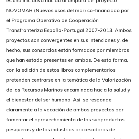
es una iniciativa nacida al amparo del proyecto
Identidad Corporativa
NOVOMAR (Nuevos usos del mar) co-financiado por
Contratación
Memoria
el Programa Operativo de Cooperación
Manual De Identidad
Contacto
Centro De Documentac
Transparencia
Empleo
Transfronteriza España-Portugal 2007-2013. Ambos
Corporativa
proyectos son convergentes en sus intenciones y, de
Gobierno Abie
Boletín De Noticias
Licitaciones
Logo CETMAR
hecho, sus consorcios están formados por miembros
Plan De Igualdad
que han estado presentes en ambos. De esta forma,
con la edición de estos libros complementarios
pretenden centrarse en la temática de la Valorización
de los Recursos Marinos encaminada hacia la salud y
el bienestar del ser humano. Así, se responde
claramente a la vocación de ambos proyectos por
fomentar el aprovechamiento de los subproductos
pesqueros y de las industrias procesadoras de