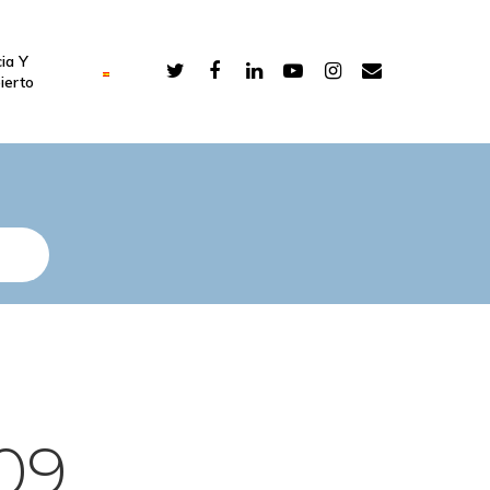
ia Y
ierto
09