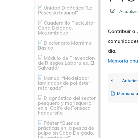
Unidad Didáctica “La
Actualiz
Pesca Artesanal”
Hit enter to search or ESC to close
Cuadernillo Piscicultor
Cabo Delgado.
Contribuir a 
Mozambique
comunidades 
Diccionario Marítimo
Básico
día.
Módulo de Prevención
Memoria anu
de Riesgos Laborales. El
Salvador
Manual “Modelador
Anterior
laminador de poliéster
reforzado”
Memoria a
Diagnóstico del sector
pesquero y marisquero
en el Golfo de Fonseca
hondureño
Póster “Buenas
prácticas en la pesca de
pulpo en Cabo Delgado,
Mozambique”