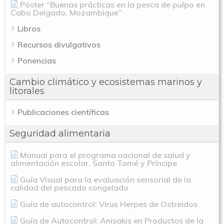
Novedades
Organización
Póster “Buenas prácticas en la pesca de pulpo en
Cabo Delgado, Mozambique”
Directorio De Personal
Proyectos
Libros
Actualidad
Recursos divulgativos
Patronato
Eventos
Publicaciones
Ponencias
Identidad Corporativa
Contratación
Memoria
Cambio climático y ecosistemas marinos y
litorales
Manual De Identidad
Contacto
Centro De Documentac
Transparencia
Empleo
Corporativa
Publicaciones científicas
Gobierno Abie
Boletín De Noticias
Licitaciones
Logo CETMAR
Seguridad alimentaria
Plan De Igualdad
Manual para el programa nacional de salud y
alimentación escolar. Santo Tomé y Príncipe
Guía Visual para la evaluación sensorial de la
calidad del pescado congelado
Guía de autocontrol: Virus Herpes de Ostreidos
Guía de Autocontrol: Anisakis en Productos de la