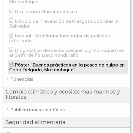
Mozambique
Diccionario Marítimo Básico
Módulo de Prevención de Riesgos Laborales. El
Salvador
Manual “Modelador laminador de poliéster
reforzado”
Diagnóstico del sector pesquero y marisquero en
el Golfo de Fonseca hondureño
Póster “Buenas prácticas en la pesca de pulpo en
Cabo Delgado, Mozambique”
Ponencias
Cambio climático y ecosistemas marinos y
litorales
Publicaciones científicas
Seguridad alimentaria