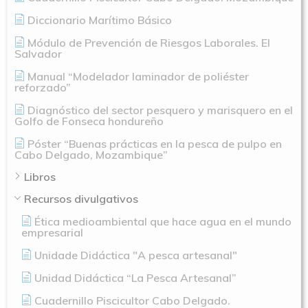
Diccionario Marítimo Básico
Novedades
Organización
Módulo de Prevención de Riesgos Laborales. El
Salvador
Directorio De Personal
Proyectos
Actualidad
Manual “Modelador laminador de poliéster
reforzado”
Patronato
Eventos
Publicaciones
Diagnóstico del sector pesquero y marisquero en el
Identidad Corporativa
Golfo de Fonseca hondureño
Contratación
Memoria
Póster “Buenas prácticas en la pesca de pulpo en
Manual De Identidad
Contacto
Cabo Delgado, Mozambique”
Centro De Documentac
Transparencia
Empleo
Corporativa
Libros
Gobierno Abie
Boletín De Noticias
Recursos divulgativos
Licitaciones
Logo CETMAR
Ética medioambiental que hace agua en el mundo
Plan De Igualdad
empresarial
Unidade Didáctica "A pesca artesanal"
Unidad Didáctica “La Pesca Artesanal”
Cuadernillo Piscicultor Cabo Delgado.