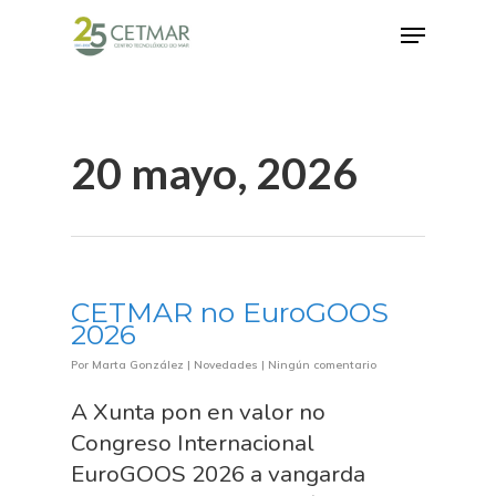
Hit enter to search or ESC to close
20 mayo, 2026
CETMAR no EuroGOOS
2026
Por
Marta González
|
Novedades
|
Ningún comentario
A Xunta pon en valor no
Congreso Internacional
EuroGOOS 2026 a vangarda