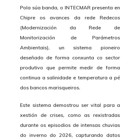
Pola súa banda, o INTECMAR presenta en
Chipre os avances da rede Redecos
(Modernización da Rede de
Monitorización de Parámetros
Ambientais), un sistema pioneiro
deseñado de forma conxunta co sector
produtivo que permite medir de forma
continua a salinidade e temperatura a pé
dos bancos marisqueiros.
Nosotros
Este sistema demostrou ser vital para a
Novedades
Organización
xestión de crises, como as rexistradas
durante os episodios de intensas chuvias
Directorio De Personal
Proyectos
Actualidad
do inverno do 2026, capturando datos