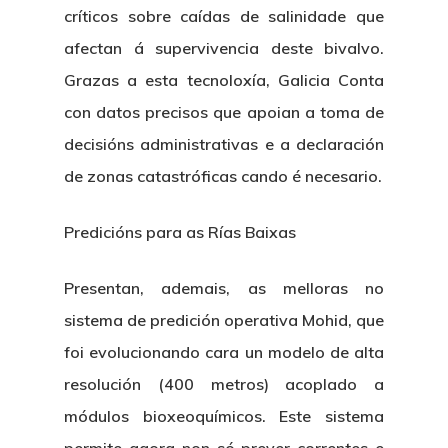
Patronato
Eventos
críticos sobre caídas de salinidade que
Publicaciones
afectan á supervivencia deste bivalvo.
Identidad Corporativa
Contratación
Memoria
Grazas a esta tecnoloxía, Galicia Conta
Manual De Identidad
Contacto
con datos precisos que apoian a toma de
Centro De Documentac
Transparencia
Empleo
Corporativa
decisións administrativas e a declaración
Gobierno Abie
Boletín De Noticias
Licitaciones
Logo CETMAR
de zonas catastróficas cando é necesario.
Plan De Igualdad
Predicións para as Rías Baixas
Presentan, ademais, as melloras no
sistema de predición operativa Mohid, que
foi evolucionando cara un modelo de alta
resolución (400 metros) acoplado a
módulos bioxeoquímicos. Este sistema