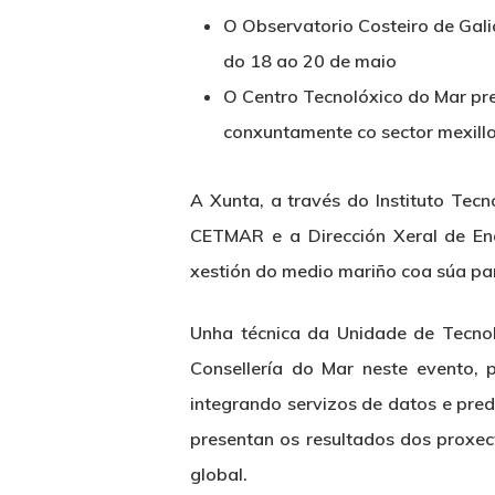
O Observatorio Costeiro de Galic
do 18 ao 20 de maio
O Centro Tecnolóxico do Mar pre
conxuntamente co sector mexillo
A Xunta, a través do Instituto Te
CETMAR e a Dirección Xeral de Ene
xestión do medio mariño coa súa par
Unha técnica da Unidade de Tecno
Consellería do Mar neste evento, 
integrando servizos de datos e predi
Hit enter to search or ESC to close
presentan os resultados dos proxect
global.