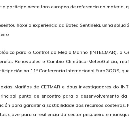
ia participa neste foro europeo de referencia na materia, q
sentou hoxe a experiencia da Batea Sentinela, unha soluci
eiro
cnolóxico para o Control do Medio Mariño (INTECMAR), o C
rxías Renovables e Cambio Climático-MeteoGalicia, reaf
ticipación na 11ª Conferencia Internacional EuroGOOS, que 
loxías Mariñas de CETMAR e dous investigadores do I
principal punto de encontro para o desenvolvemento da
ción para garantir a sostibilidade dos recursos costeiros. 
os clave para a resiliencia do sector pesqueiro e marisq