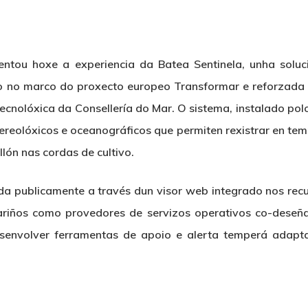
ntou hoxe a experiencia da Batea Sentinela, unha soluc
o no marco do proxecto europeo Transformar e reforzada 
Tecnolóxica da Consellería do Mar. O sistema, instalado 
ereolóxicos e oceanográficos que permiten rexistrar en tem
lón nas cordas de cultivo.
ída publicamente a través dun visor web integrado nos rec
ariños como provedores de servizos operativos co-deseñad
esenvolver ferramentas de apoio e alerta temperá adapt