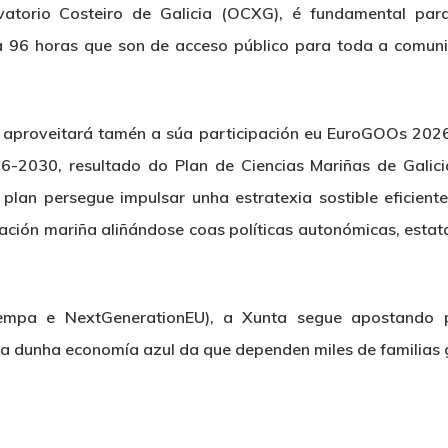
atorio Costeiro de Galicia (OCXG), é fundamental para
 a 96 horas que son de acceso público para toda a comun
 aproveitará tamén a súa participación eu EuroGOOs 2026 
6-2030, resultado do Plan de Ciencias Mariñas de Galic
plan persegue impulsar unha estratexia sostible eficient
ación mariña aliñándose coas políticas autonómicas, estata
empa e NextGenerationEU), a Xunta segue apostando p
ia dunha economía azul da que dependen miles de familias 