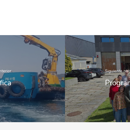
nterior
Siguiente not
fica
Progra