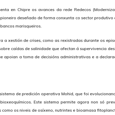
nta en Chipre os avances da rede Redecos (Moderniza
 pioneiro deseñado de forma conxunta co sector produtivo 
 bancos marisqueiros.
ra a xestión de crises, como as rexistradas durante os epis
sobre caídas de salinidade que afectan á supervivencia dest
ue apoian a toma de decisións administrativas e a declara
sistema de predición operativa Mohid, que foi evolucionan
ioxeoquímicos. Este sistema permite agora non só prev
s como os niveis de osíxeno, nutrintes e bioamasa fitoplanc