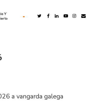
ia Y
ierto
6
026 a vangarda galega