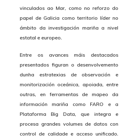
Publicacións
vinculados ao Mar, como no reforzo do
Identidade Corporativa
Contratación
Memoria
papel de Galicia como territorio líder no
Manual De Identidad
Contacto
ámbito da investigación mariña a nivel
Centro De Documentac
Transparencia
Ofertas De Traballo
Corporativa
estatal e europeo.
Goberno Aber
Boletín De Novas
Licitacións
Logo CETMAR
Entre os avances máis destacados
Plan De Igualdade
presentados figuran o desenvolvemento
dunha
estratexias de observación e
monitorización oceánica
, apoiada, entre
outras, en
ferramentas de mapeo da
información mariña como FARO
e a
Plataforma Big Data
, que integra e
procesa grandes volumes de datos con
control de calidade e acceso unificado.