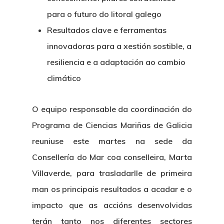
para o futuro do litoral galego
Resultados clave e ferramentas
innovadoras para a xestión sostible, a
resiliencia e a adaptación ao cambio
climático
O equipo responsable da coordinación do
Programa de Ciencias Mariñas de Galicia
reuniuse este martes na sede da
Nós
Consellería do Mar coa conselleira, Marta
Novidades
Organización
Villaverde, para trasladarlle de primeira
man os principais resultados a acadar e o
Directorio De Persoal
Proxectos
Eventos
impacto que as accións desenvolvidas
Padroado
Novidades
terán tanto nos diferentes sectores