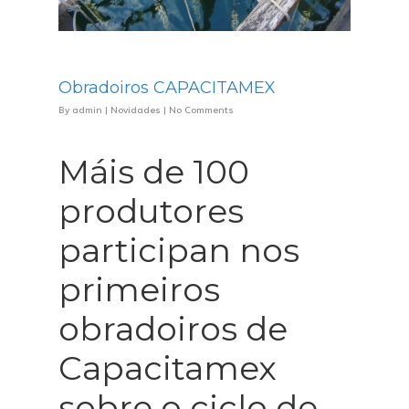
Obradoiros CAPACITAMEX
By
admin
|
Novidades
|
No Comments
Máis de 100
produtores
participan nos
primeiros
obradoiros de
Capacitamex
sobre o ciclo de