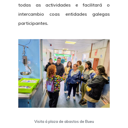
todas as actividades e facilitará o
intercambio coas entidades galegas
participantes.
Nós
Novidades
Organización
Directorio De Persoal
Proxectos
Eventos
Padroado
Novidades
Publicacións
Identidade Corporativa
Contratación
Memoria
Visita á plaza de abastos de Bueu
Manual De Identidad
Contacto