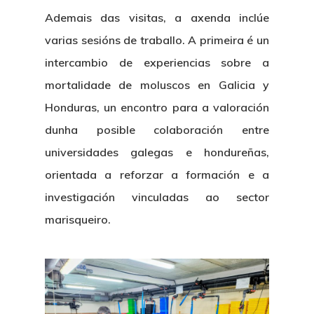
Centro De Documentac
Transparencia
Ofertas De Traballo
Corporativa
Ademais das visitas, a axenda inclúe
Goberno Aber
Boletín De Novas
varias sesións de traballo. A primeira é un
Licitacións
Logo CETMAR
intercambio de experiencias sobre a
Plan De Igualdade
mortalidade de moluscos en Galicia y
Honduras, un encontro para a
valoración
dunha posible colaboración entre
universidades galegas e hondureñas
,
orientada a reforzar a formación e a
investigación vinculadas ao sector
marisqueiro.