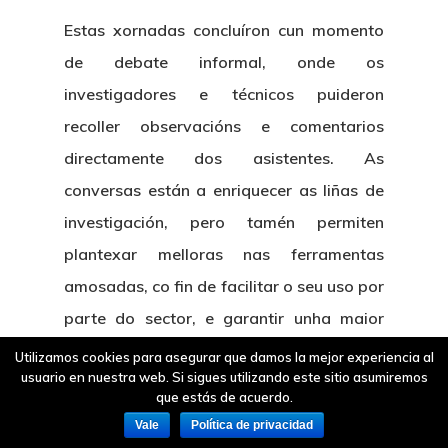
Estas xornadas concluíron cun momento
de debate informal, onde os
investigadores e técnicos puideron
recoller observacións e comentarios
directamente dos asistentes. As
conversas están a enriquecer as liñas de
investigación, pero tamén permiten
plantexar melloras nas ferramentas
amosadas, co fin de facilitar o seu uso por
parte do sector, e garantir unha maior
calidade da información recollida.
Utilizamos cookies para asegurar que damos la mejor experiencia al
usuario en nuestra web. Si sigues utilizando este sitio asumiremos
Igualmente permitiron establecer novos
que estás de acuerdo.
contactos entre os participantes para
Vale
Política de privacidad
iniciar futuras colaboracións.