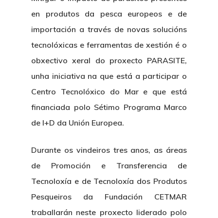
en produtos da pesca europeos e de
Nosotros
importación a través de novas solucións
tecnolóxicas e ferramentas de xestión é o
Novedades
Organización
obxectivo xeral do proxecto PARASITE,
Directorio De Personal
Proyectos
Actualidad
unha iniciativa na que está a participar o
Centro Tecnolóxico do Mar e que está
Patronato
Eventos
Publicaciones
financiada polo Sétimo Programa Marco
Identidad Corporativa
de I+D da Unión Europea.
Contratación
Memoria
Manual De Identidad
Contacto
Centro De Documentac
Transparencia
Empleo
Durante os vindeiros tres anos, as áreas
Corporativa
de Promoción e Transferencia de
Gobierno Abie
Boletín De Noticias
Licitaciones
Logo CETMAR
Tecnoloxía e de Tecnoloxía dos Produtos
Plan De Igualdad
Pesqueiros da Fundación CETMAR
traballarán neste proxecto liderado polo