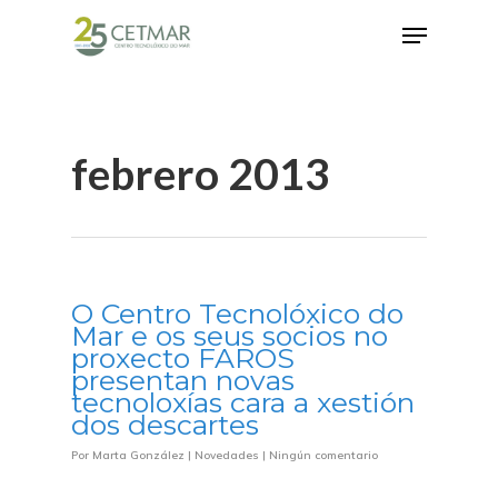
Hit enter to search or ESC to close
febrero 2013
O Centro Tecnolóxico do
Mar e os seus socios no
proxecto FAROS
presentan novas
tecnoloxías cara a xestión
dos descartes
Por
Marta González
|
Novedades
|
Ningún comentario