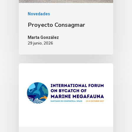
Gobierno Abie
Boletín De Noticias
Licitaciones
Logo CETMAR
Novedades
Plan De Igualdad
Proyecto Consagmar
Marta González
29 junio, 2026