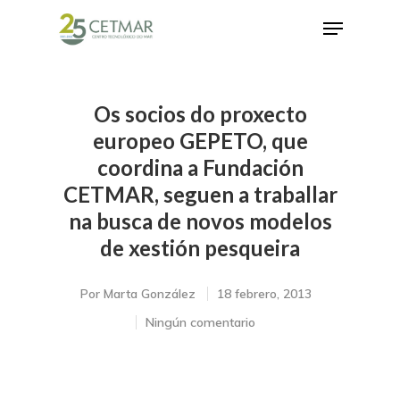
Os socios do proxecto
Hit enter to search or ESC to close
europeo GEPETO, que
coordina a Fundación
CETMAR, seguen a traballar
na busca de novos modelos
de xestión pesqueira
Por
Marta González
18 febrero, 2013
Ningún comentario