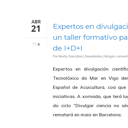
ABR
Expertos en divulgac
21
un taller formativo p
0
de I+D+I
Por
Marta González
|
Novedades
|
Ningún coment
Expertos en divulgación científ
Tecnolóxico do Mar en Vigo den
Español de Acuicultura, coa que 
iniciativas. A xornada, que terá 
do ciclo “Divulgar ciencia no s
rematará en maio en Barcelona.