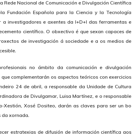
 Rede Nacional de Comunicación e Divulgación Científica
ola Fundación Española para la Ciencia y la Tecnología
ar a investigadores e axentes da I+D+I das ferramentas e
ñecemento científico. O obxectivo é que sexan capaces de
proxectos de investigación á sociedade e a os medios de
esible.
profesionais no ámbito da comunicación e divulgación
al que complementarán os aspectos teóricos con exercicios
indeiro 24 de abril, a responsable da Unidade de Cultura
ordinadora de Divulgamar, Luisa Martínez, e o responsable
ga-Xestión, Xosé Dositeo, darán as claves para ser un bo
s da xornada.
er estratexias de difusión de información científica aos