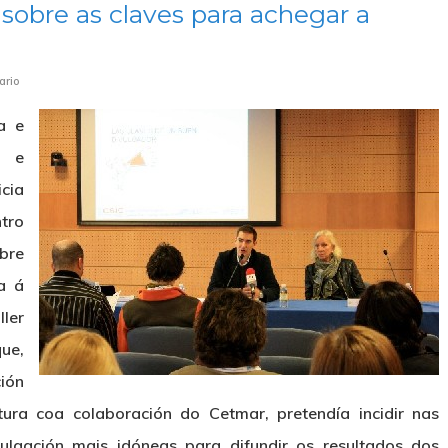
obre as claves para achegar a
ario
ca e
s e
cia
tro
bre
a á
ller
que,
ión
tura coa colaboración do Cetmar, pretendía incidir nas
vulgación mais idóneas para difundir os resultados dos