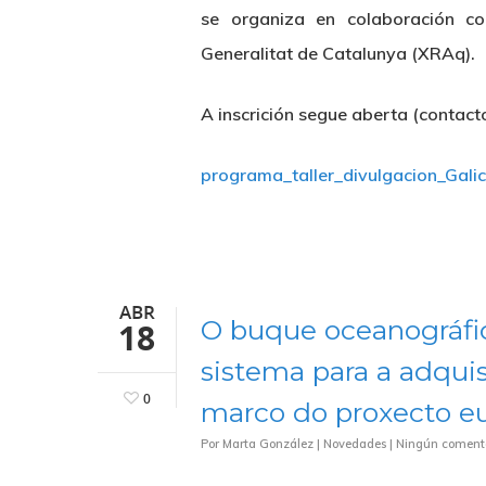
se organiza en colaboración c
Generalitat de Catalunya (XRAq).
A inscrición segue aberta (contac
programa_taller_divulgacion_Galic
ABR
O buque oceanográfic
18
sistema para a adqui
0
marco do proxecto 
Por
Marta González
|
Novedades
|
Ningún coment