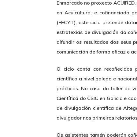
Enmarcado no proxecto ACUIRED, a
en Acuicultura, e cofinanciado p
(FECYT), este ciclo pretende dot
estratexias de divulgación do co
difundir os resultados dos seus 
comunicación de forma eficaz e acc
O ciclo conta con recoñecidos 
científica a nivel galego e nacion
prácticos. No caso do taller do v
Científica do CSIC en Galicia e co
de divulgación científica de Alte
divulgador nos primeiros relatorio
Os asistentes tamén poderán coñec