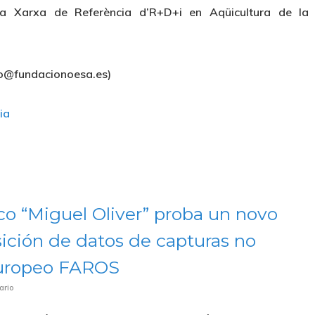
oa Xarxa de Referència d’R+D+i en Aqüicultura de la
to@fundacionoesa.es)
ia
o “Miguel Oliver” proba un novo
sición de datos de capturas no
europeo FAROS
ario