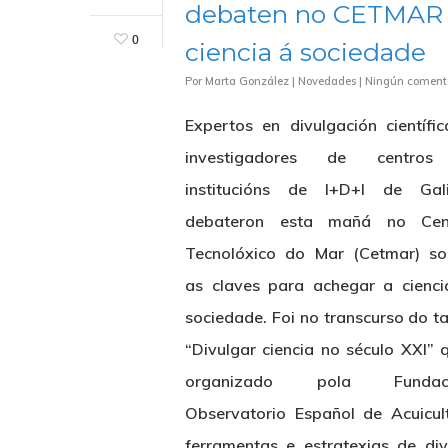
debaten no CETMAR s
0
ciencia á sociedade
Por
Marta González
|
Novedades
|
Ningún coment
Expertos en divulgación científi
investigadores de centro
institucións de I+D+I de Gali
debateron esta mañá no Cen
Tecnolóxico do Mar (Cetmar) so
as claves para achegar a cienci
sociedade. Foi no transcurso do ta
“Divulgar ciencia no século XXI” 
Hit enter to search or ESC to close
organizado pola Fundac
Observatorio Español de Acuicul
ferramentas e estratexias de di