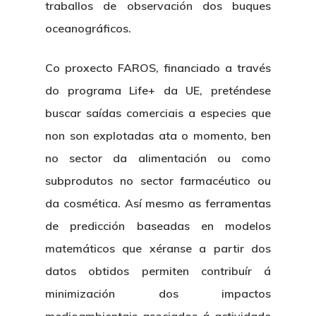
traballos de observación dos buques
oceanográficos.
Co proxecto FAROS, financiado a través
do programa Life+ da UE, preténdese
buscar saídas comerciais a especies que
non son explotadas ata o momento, ben
no sector da alimentación ou como
Nosotros
subprodutos no sector farmacéutico ou
da cosmética. Así mesmo as ferramentas
Novedades
Organización
de predicción baseadas en modelos
Directorio De Personal
Proyectos
matemáticos que xéranse a partir dos
Actualidad
datos obtidos permiten contribuír á
Patronato
Eventos
Publicaciones
minimización dos impactos
Identidad Corporativa