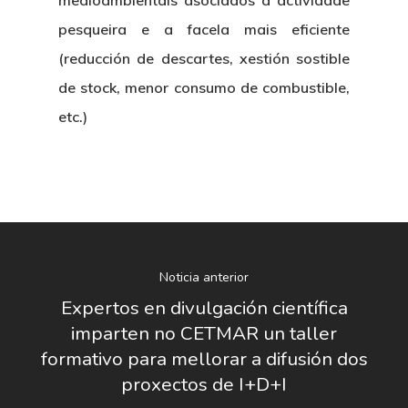
medioambientais asociados á actividade
Contratación
Memoria
pesqueira e a facela mais eficiente
Manual De Identidad
Contacto
Centro De Documentac
Transparencia
Empleo
(reducción de descartes, xestión sostible
Corporativa
de stock, menor consumo de combustible,
Gobierno Abie
Boletín De Noticias
Licitaciones
Logo CETMAR
etc.)
Plan De Igualdad
Noticia anterior
Expertos en divulgación científica
imparten no CETMAR un taller
formativo para mellorar a difusión dos
proxectos de I+D+I