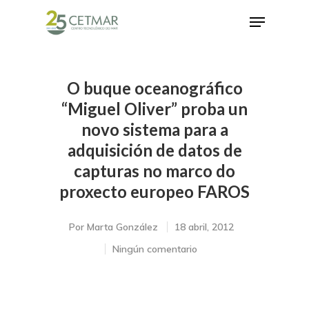
O buque oceanográfico
Hit enter to search or ESC to close
“Miguel Oliver” proba un
novo sistema para a
adquisición de datos de
capturas no marco do
proxecto europeo FAROS
Por
Marta González
18 abril, 2012
Ningún comentario