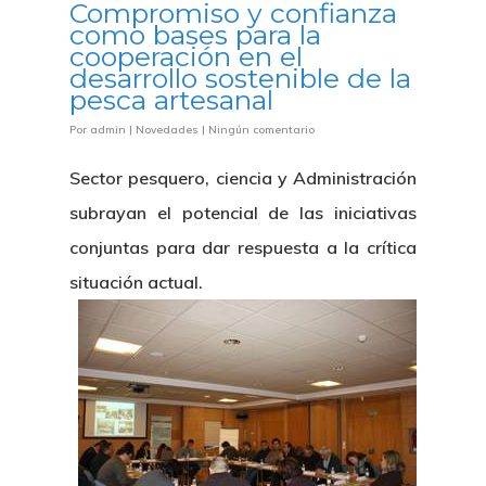
Compromiso y confianza
como bases para la
Plan De Igualdad
cooperación en el
desarrollo sostenible de la
pesca artesanal
Por
admin
|
Novedades
|
Ningún comentario
Sector pesquero, ciencia y Administración
subrayan el potencial de las iniciativas
conjuntas para dar respuesta a la crítica
situación actual.