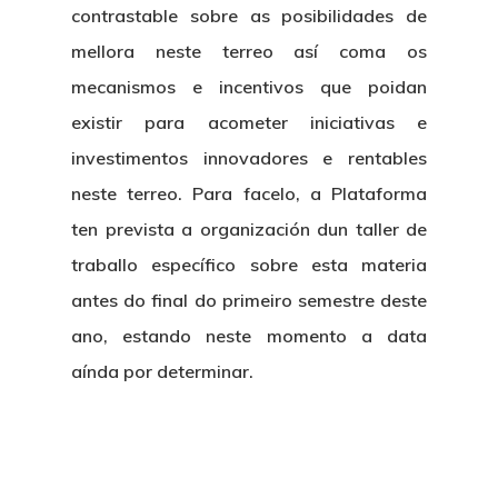
contrastable sobre as posibilidades de
mellora neste terreo así coma os
mecanismos e incentivos que poidan
existir para acometer iniciativas e
Nosotros
investimentos innovadores e rentables
neste terreo. Para facelo, a Plataforma
Novedades
Organización
ten prevista a organización dun taller de
Directorio De Personal
Proyectos
Actualidad
traballo específico sobre esta materia
antes do final do primeiro semestre deste
Patronato
Eventos
Publicaciones
ano, estando neste momento a data
Identidad Corporativa
aínda por determinar.
Contratación
Memoria
Manual De Identidad
Contacto
Centro De Documentac
Transparencia
Empleo
Corporativa
Gobierno Abie
Boletín De Noticias
Licitaciones
Logo CETMAR