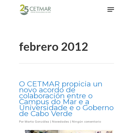
Hit enter to search or ESC to close
febrero 2012
O CETMAR propicia un
novo acordo de
colaboración entre o
Campus do Mar e a
Universidade e o Goberno
de Cabo Verde
Por
Marta González
|
Novedades
|
Ningún comentario