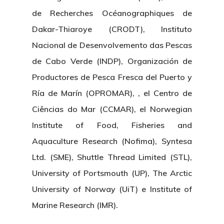
de Recherches Océanographiques de
Dakar-Thiaroye (CRODT), Instituto
Nacional de Desenvolvemento das Pescas
de Cabo Verde (INDP), Organización de
Productores de Pesca Fresca del Puerto y
Ría de Marín (OPROMAR), , el Centro de
Ciências do Mar (CCMAR), el Norwegian
Nosotros
Institute of Food, Fisheries and
Aquaculture Research (Nofima), Syntesa
Novedades
Organización
Ltd. (SME), Shuttle Thread Limited (STL),
Directorio De Personal
Proyectos
Actualidad
University of Portsmouth (UP), The Arctic
Patronato
University of Norway (UiT) e Institute of
Eventos
Publicaciones
Marine Research (IMR).
Identidad Corporativa
Contratación
Memoria