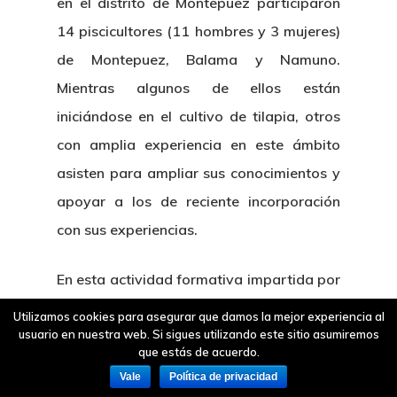
en el distrito de Montepuez participaron
14 piscicultores (11 hombres y 3 mujeres)
de Montepuez, Balama y Namuno.
Mientras algunos de ellos están
iniciándose en el cultivo de tilapia, otros
con amplia experiencia en este ámbito
asisten para ampliar sus conocimientos y
apoyar a los de reciente incorporación
con sus experiencias.
En esta actividad formativa impartida por
CETMAR también participaron técnicos de
Utilizamos cookies para asegurar que damos la mejor experiencia al
usuario en nuestra web. Si sigues utilizando este sitio asumiremos
la Dirección Provincial del Ministerio do
que estás de acuerdo.
Mar, Aguas Interiores e Pescas (DPMAIP)
Vale
Política de privacidad
(3 hombres y 2 mujeres) y 5 técnicos del