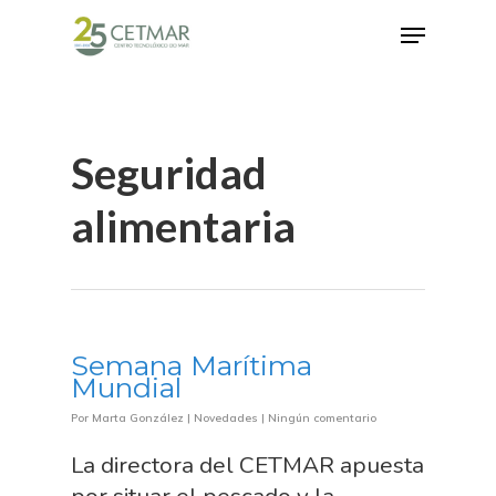
Hit enter to search or ESC to close
Seguridad
alimentaria
Semana Marítima
Mundial
Por
Marta González
|
Novedades
|
Ningún comentario
La directora del CETMAR apuesta