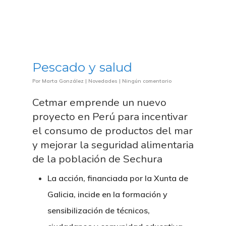
Pescado y salud
Por
Marta González
|
Novedades
|
Ningún comentario
Cetmar emprende un nuevo
Nosotros
proyecto en Perú para incentivar
Novedades
Organización
el consumo de productos del mar
y mejorar la seguridad alimentaria
Directorio De Personal
Proyectos
Actualidad
de la población de Sechura
Patronato
Eventos
La acción, financiada por la Xunta de
Publicaciones
Galicia, incide en la formación y
Identidad Corporativa
Contratación
Memoria
sensibilización de técnicos,
Manual De Identidad
Contacto