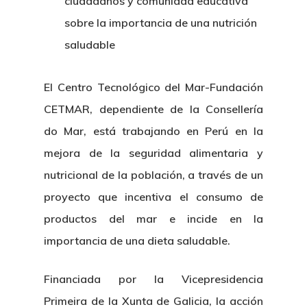
ciudadanos y comunidad educativa
Centro De Documentac
Transparencia
Empleo
Corporativa
sobre la importancia de una nutrición
Gobierno Abie
Boletín De Noticias
Licitaciones
Logo CETMAR
saludable
Plan De Igualdad
El Centro Tecnológico del Mar-Fundación
CETMAR, dependiente de la Consellería
do Mar, está trabajando en Perú en la
mejora de la seguridad alimentaria y
nutricional de la población, a través de un
proyecto que incentiva el consumo de
productos del mar e incide en la
importancia de una dieta saludable.
Financiada por la Vicepresidencia
Primeira de la Xunta de Galicia, la acción