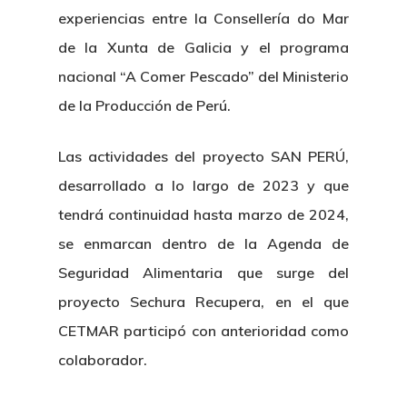
experiencias entre la Consellería do Mar
de la Xunta de Galicia y el programa
nacional “A Comer Pescado” del Ministerio
de la Producción de Perú.
Las actividades del proyecto SAN PERÚ,
desarrollado a lo largo de 2023 y que
tendrá continuidad hasta marzo de 2024,
se enmarcan dentro de la Agenda de
Seguridad Alimentaria que surge del
Nosotros
proyecto Sechura Recupera, en el que
CETMAR participó con anterioridad como
Novedades
Organización
colaborador.
Directorio De Personal
Proyectos
Actualidad