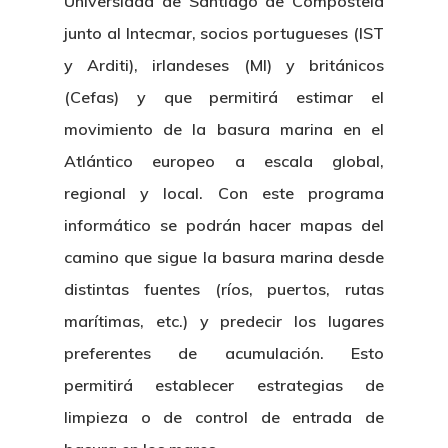
Manual De Identidad
Universidad de Santiago de Compostela
Contacto
Centro De Documentac
Transparencia
Empleo
Corporativa
junto al Intecmar, socios portugueses (IST
y Arditi), irlandeses (MI) y británicos
Gobierno Abie
Boletín De Noticias
Licitaciones
Logo CETMAR
(Cefas) y que permitirá estimar el
Plan De Igualdad
movimiento de la basura marina en el
Atlántico europeo a escala global,
regional y local. Con este programa
informático se podrán hacer mapas del
camino que sigue la basura marina desde
distintas fuentes (ríos, puertos, rutas
marítimas, etc.) y predecir los lugares
preferentes de acumulación. Esto
permitirá establecer estrategias de
limpieza o de control de entrada de