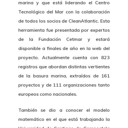
marina y que está liderando el Centro
Tecnológico del Mar con la colaboración
de todos los socios de CleanAtlantic. Esta
herramienta fue presentada por expertos
de la Fundación Cetmar y estará
disponible a finales de año en la web del
proyecto. Actualmente cuenta con 823
Nosotros
registros que abordan distintas vertientes
de la basura marina, extraídos de 161
Novedades
Organización
proyectos y de 111 organizaciones tanto
Directorio De Personal
Proyectos
Actualidad
europeos como nacionales.
Patronato
Eventos
Publicaciones
También se dio a conocer el modelo
Identidad Corporativa
matemático en el que está trabajando la
Contratación
Memoria