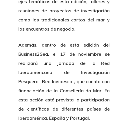
ejes temáticos de esta edición, talleres y
reuniones de proyectos de investigación
como los tradicionales cortos del mar y
los encuentros de negocio.
Además, dentro de esta edición del
Business2Sea, el 17 de noviembre se
realizará una jornada de la Red
Iberoamericana de Investigación
Pesquera -Red Invipesca-, que cuenta con
Nosotros
financiación de la Consellería do Mar. En
Novedades
Organización
esta acción está prevista la participación
de científicos de diferentes países de
Directorio De Personal
Proyectos
Actualidad
Iberoamérica, España y Portugal.
Patronato
Eventos