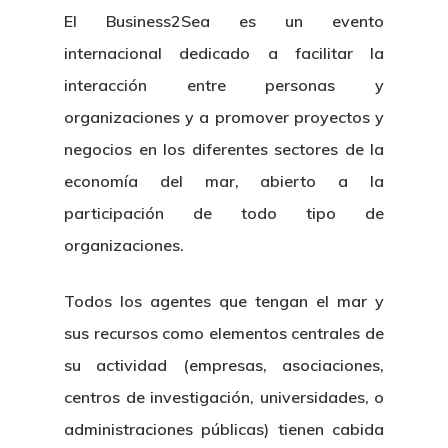
Publicaciones
El Business2Sea es un evento
Identidad Corporativa
internacional dedicado a facilitar la
Contratación
Memoria
Manual De Identidad
Contacto
interacción entre personas y
Centro De Documentac
Transparencia
Empleo
Corporativa
organizaciones y a promover proyectos y
Gobierno Abie
Boletín De Noticias
negocios en los diferentes sectores de la
Licitaciones
Logo CETMAR
economía del mar, abierto a la
Plan De Igualdad
participación de todo tipo de
organizaciones.
Todos los agentes que tengan el mar y
sus recursos como elementos centrales de
su actividad (empresas, asociaciones,
centros de investigación, universidades, o
administraciones públicas) tienen cabida