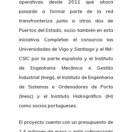
operativas desde 2011 que ahora
pasarán a formar parte de la red
transfronteriza junto a otras dos de
Puertos del Estado, socio también en esta
iniciativa. Completan el consorcio las
Universidades de Vigo y Santiago y el IIM-
CSIC por la parte española y el Instituto
de Engenharia Mecânica e Gestão
Industrial (Inegi), el Instituto de Engenharia
de Sistemas e Ordenadores de Porto
Nosotros
(Inesc) y el Instituto Hidrográfico (IH)
Novedades
Organización
como socios portugueses.
Directorio De Personal
Proyectos
Actualidad
El proyecto cuenta con un presupuesto de
Patronato
Eventos
1,4 millones de euros y está cofinanciado