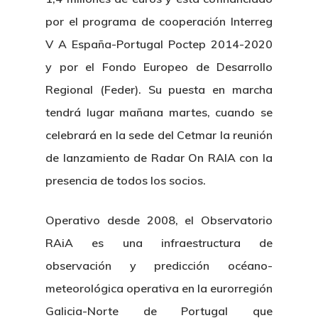
Publicaciones
por el programa de cooperación Interreg
Identidad Corporativa
Contratación
Memoria
V A España-Portugal Poctep 2014-2020
Manual De Identidad
Contacto
y por el Fondo Europeo de Desarrollo
Centro De Documentac
Transparencia
Empleo
Corporativa
Regional (Feder). Su puesta en marcha
Gobierno Abie
Boletín De Noticias
Licitaciones
Logo CETMAR
tendrá lugar mañana martes, cuando se
celebrará en la sede del Cetmar la reunión
Plan De Igualdad
de lanzamiento de Radar On RAIA con la
presencia de todos los socios.
Operativo desde 2008, el Observatorio
RAiA es una infraestructura de
observación y predicción océano-
meteorológica operativa en la eurorregión
Galicia-Norte de Portugal que