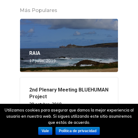
Más Populares
RAIA
17 junio, 2019
2nd Plenary Meeting BLUEHUMAN
Project
29 octubre, 2018
Utilizamos cookies para asegurar que damos la mejor experiencia al
usuario en nuestra web. Si sigues utilizando este sitio asumiremos
que estás de acuerdo.
Vale
Política de privacidad
La conselleira do Mar valora la