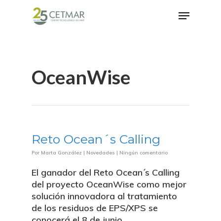
Hit enter to search or ESC to close
OceanWise
Reto Ocean´s Calling
Por
Marta González
|
Novedades
|
Ningún comentario
El ganador del Reto Ocean´s Calling
del proyecto OceanWise como mejor
solución innovadora al tratamiento
de los residuos de EPS/XPS se
conocerá el 8 de junio