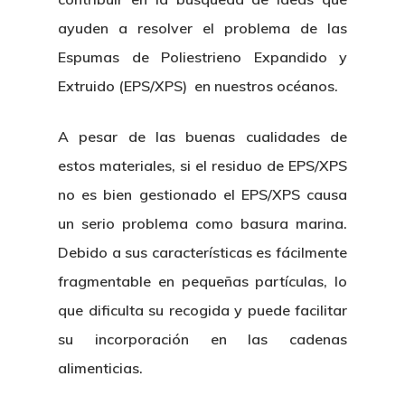
ayuden a resolver el problema de las
Espumas de Poliestrieno Expandido y
Extruido (EPS/XPS)
en nuestros océanos.
A pesar de las buenas cualidades de
estos materiales, si el residuo de
EPS/XPS
Nosotros
no es bien gestionado el
EPS/XPS
causa
un serio problema como basura marina.
Novedades
Organización
Debido a sus características es fácilmente
Directorio De Personal
Proyectos
Actualidad
fragmentable en pequeñas partículas, lo
que dificulta su recogida y puede facilitar
Patronato
Eventos
Publicaciones
su incorporación en las cadenas
Identidad Corporativa
alimenticias.
Contratación
Memoria
Manual De Identidad
Contacto