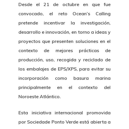
Centro De Documentac
Transparencia
Empleo
Desde el 21 de octubre en que fue
Corporativa
convocado, el reto Ocean’s Calling
Gobierno Abie
Boletín De Noticias
Licitaciones
Logo CETMAR
pretende incentivar la investigación,
Plan De Igualdad
desarrollo e innovación, en torno a ideas y
proyectos que presenten soluciones en el
contexto de mejores prácticas de
producción, uso, recogida y reciclado de
los
embalajes de EPS/XPS
, para evitar su
incorporación como basura marina
principalmente en el contexto del
Noroeste Atlántico.
Esta iniciativa internacional promovida
por Sociedade Ponto Verde está abierta a