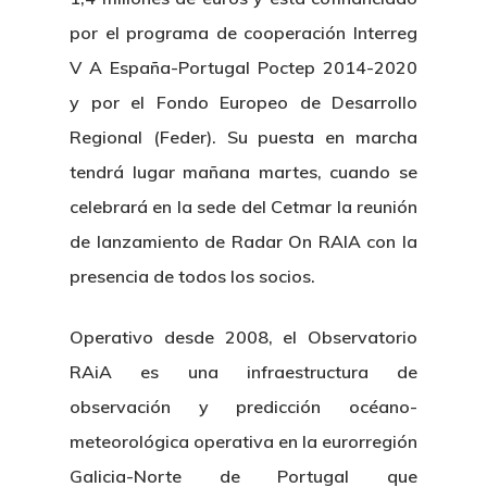
Publicaciones
por el programa de cooperación Interreg
Identidad Corporativa
Contratación
Memoria
V A España-Portugal Poctep 2014-2020
Manual De Identidad
Contacto
y por el Fondo Europeo de Desarrollo
Centro De Documentac
Transparencia
Empleo
Corporativa
Regional (Feder). Su puesta en marcha
Gobierno Abie
Boletín De Noticias
Licitaciones
Logo CETMAR
tendrá lugar mañana martes, cuando se
celebrará en la sede del Cetmar la reunión
Plan De Igualdad
de lanzamiento de Radar On RAIA con la
presencia de todos los socios.
Operativo desde 2008, el Observatorio
RAiA es una infraestructura de
observación y predicción océano-
meteorológica operativa en la eurorregión
Galicia-Norte de Portugal que