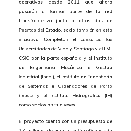
operativas desde 2011 que ahora
pasarán a formar parte de la red
transfronteriza junto a otras dos de
Puertos del Estado, socio también en esta
iniciativa. Completan el consorcio las
Universidades de Vigo y Santiago y el IIM-
CSIC por la parte española y el Instituto
de Engenharia Mecânica e Gestão
Industrial (Inegi), el Instituto de Engenharia
de Sistemas e Ordenadores de Porto
Nosotros
(Inesc) y el Instituto Hidrográfico (IH)
Novedades
Organización
como socios portugueses.
Directorio De Personal
Proyectos
Actualidad
El proyecto cuenta con un presupuesto de
Patronato
Eventos
1,4 millones de euros y está cofinanciado