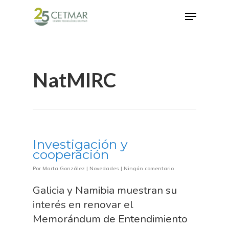
Hit enter to search or ESC to close
NatMIRC
Investigación y
cooperación
Por
Marta González
|
Novedades
|
Ningún comentario
Galicia y Namibia muestran su
interés en renovar el
Memorándum de Entendimiento