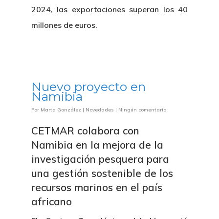
Patronato
2024, las exportaciones superan los 40
Eventos
Publicaciones
millones de euros.
Identidad Corporativa
Contratación
Memoria
Manual De Identidad
Contacto
Centro De Documentac
Transparencia
Empleo
Corporativa
Gobierno Abie
Nuevo proyecto en
Boletín De Noticias
Licitaciones
Logo CETMAR
Namibia
Plan De Igualdad
Por
Marta González
|
Novedades
|
Ningún comentario
CETMAR colabora con
Namibia en la mejora de la
investigación pesquera para
una gestión sostenible de los
recursos marinos en el país
africano