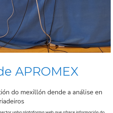
 de APROMEX
ión do mexillón dende a análise en
riadeiros
sector unha plataforma web que ofrece información do