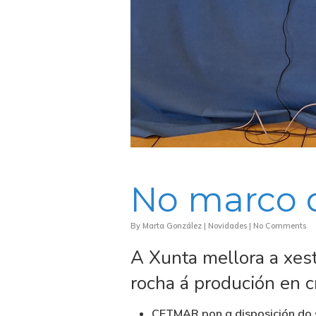
No marco
By
Marta González
|
Novidades
|
No Comments
A Xunta mellora a xest
rocha á produción en c
CETMAR pon a disposición do 