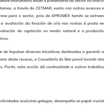
deste instrumento están a presentarse ao sector no marco
tamex, a través do CETMAR, xunto con outros avances e
terese para o sector, pois de APROMEX tamén se extraen
a avaliación da fixación de cría nas rochas á posta en
aliación de captación no medio natural e a produción
iros.
 de impulsar diversas iniciativas destinadas a garantir a
to deste recurso, a Consellería do Mar prevé investir ata
s. Porén, esta acción dá continuidade a outros traballos
 actividades acuícolas galegas, desempeña un papel crucial