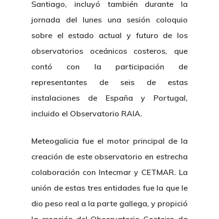
Santiago, incluyó también durante la
jornada del lunes una sesión coloquio
sobre el estado actual y futuro de los
observatorios oceánicos costeros, que
contó con la participación de
representantes de seis de estas
instalaciones de España y Portugal,
Nosotros
incluido el Observatorio RAIA.
Novedades
Organización
Meteogalicia fue el motor principal de la
creación de este observatorio en estrecha
Directorio De Personal
Proyectos
Actualidad
colaboración con Intecmar y CETMAR. La
Patronato
Eventos
Publicaciones
unión de estas tres entidades fue la que le
Identidad Corporativa
dio peso real a la parte gallega, y propició
Contratación
Memoria