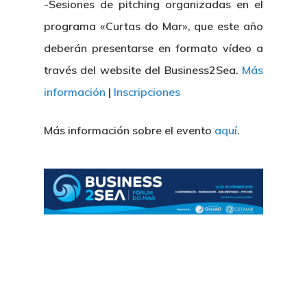
-Sesiones de pitching organizadas en el
programa «Curtas do Mar», que este año
deberán presentarse en formato vídeo a
través del website del Business2Sea.
Más
información
|
Inscripciones
Nosotros
Más información sobre el evento
aquí
.
Novedades
Organización
Directorio De Personal
Proyectos
Actualidad
Patronato
Eventos
Publicaciones
Identidad Corporativa
Contratación
Memoria
Manual De Identidad
Contacto
Centro De Documentac
Transparencia
Empleo
Corporativa