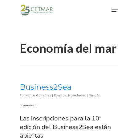
Hit enter to search or ESC to close
Economía del mar
Business2Sea
Por
Marta González
|
Eventos
,
Novedades
|
Ningún
comentario
Las inscripciones para la 10ª
edición del Business2Sea están
abiertas