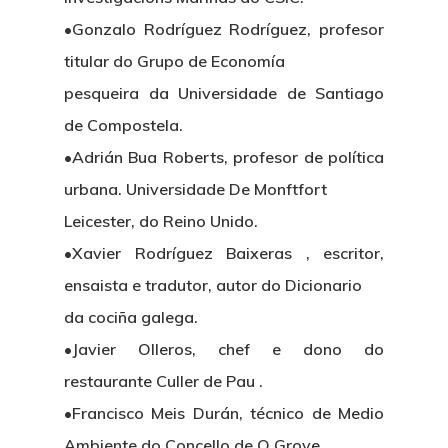
•Gonzalo Rodríguez Rodríguez, profesor
Nosotros
titular do Grupo de Economía
pesqueira da Universidade de Santiago
Novedades
Organización
de Compostela.
Directorio De Personal
Proyectos
Actualidad
•Adrián Bua Roberts, profesor de política
urbana. Universidade De Monftfort
Patronato
Eventos
Publicaciones
Leicester, do Reino Unido.
Identidad Corporativa
•Xavier Rodríguez Baixeras , escritor,
Contratación
Memoria
Manual De Identidad
Contacto
ensaista e tradutor, autor do Dicionario
Centro De Documentac
Transparencia
Empleo
Corporativa
da cociña galega.
Gobierno Abie
Boletín De Noticias
•Javier Olleros, chef e dono do
Licitaciones
Logo CETMAR
restaurante Culler de Pau .
Plan De Igualdad
•Francisco Meis Durán, técnico de Medio
Ambiente do Concello de O Grove,