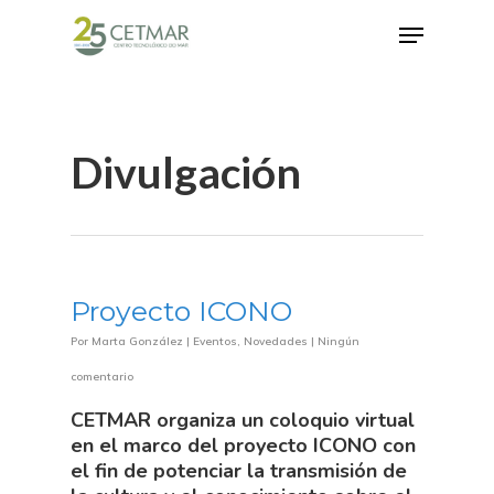
Hit enter to search or ESC to close
Divulgación
Proyecto ICONO
Por
Marta González
|
Eventos
,
Novedades
|
Ningún
comentario
CETMAR organiza un coloquio virtual
en el marco del proyecto ICONO con
el fin de potenciar la transmisión de