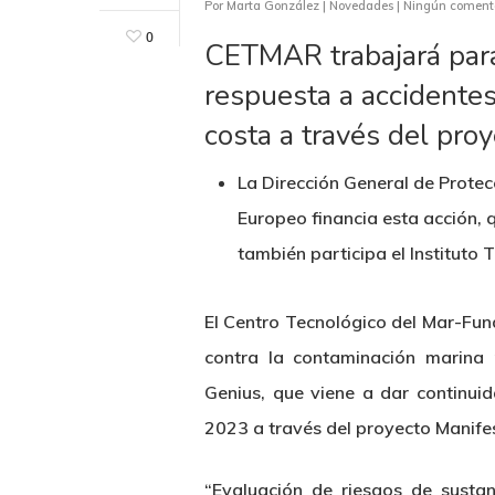
Por
Marta González
|
Novedades
|
Ningún coment
0
CETMAR trabajará para
respuesta a accidentes
costa a través del pro
La Dirección General de Prote
Europeo financia esta acción, 
también participa el Instituto
El Centro Tecnológico del Mar-Fun
contra la contaminación marina 
Genius, que viene a dar continui
Hit enter to search or ESC to close
2023 a través del proyecto Manifes
“Evaluación de riesgos de sustan