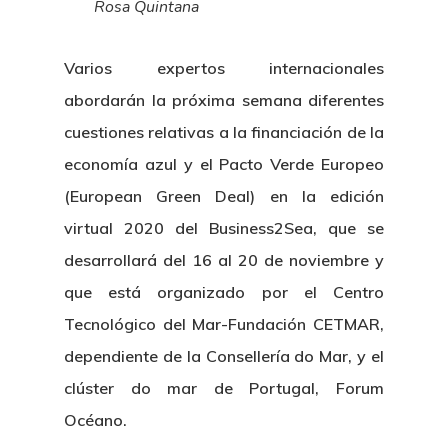
Rosa Quintana
Varios expertos internacionales
abordarán la próxima semana diferentes
cuestiones relativas a la financiación de la
economía azul y el Pacto Verde Europeo
(European Green Deal) en la edición
virtual 2020 del Business2Sea, que se
Nosotros
desarrollará del 16 al 20 de noviembre y
que está organizado por el Centro
Novedades
Organización
Tecnológico del Mar-Fundación CETMAR,
Directorio De Personal
dependiente de la Consellería do Mar, y el
Proyectos
Actualidad
clúster do mar de Portugal, Forum
Patronato
Eventos
Publicaciones
Océano.
Identidad Corporativa