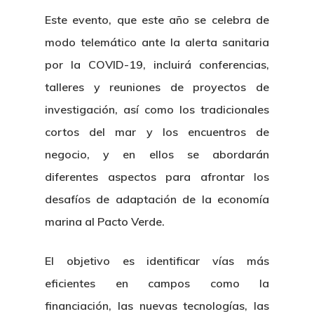
Contratación
Memoria
Este evento, que este año se celebra de
Manual De Identidad
Contacto
modo telemático ante la alerta sanitaria
Centro De Documentac
Transparencia
Empleo
Corporativa
por la COVID-19, incluirá conferencias,
Gobierno Abie
Boletín De Noticias
Licitaciones
Logo CETMAR
talleres y reuniones de proyectos de
investigación, así como los tradicionales
Plan De Igualdad
cortos del mar y los encuentros de
negocio, y en ellos se abordarán
diferentes aspectos para afrontar los
desafíos de adaptación de la economía
marina al Pacto Verde.
El objetivo es identificar vías más
eficientes en campos como la
financiación, las nuevas tecnologías, las