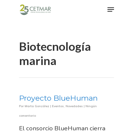
Hit enter to search or ESC to close
Biotecnología
marina
Proyecto BlueHuman
Por
Marta González
|
Eventos
,
Novedades
|
Ningún
comentario
El consorcio BlueHuman cierra