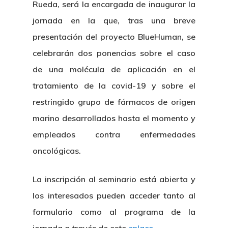
Rueda, será la encargada de inaugurar la
jornada en la que, tras una breve
presentación del proyecto BlueHuman, se
celebrarán dos ponencias sobre el caso
de una molécula de aplicación en el
Nosotros
tratamiento de la covid-19 y sobre el
restringido grupo de fármacos de origen
Novedades
Organización
marino desarrollados hasta el momento y
Directorio De Personal
empleados contra enfermedades
Proyectos
Actualidad
oncológicas.
Patronato
Eventos
Publicaciones
La inscripción al seminario está abierta y
Identidad Corporativa
Contratación
Memoria
los interesados pueden acceder tanto al
Manual De Identidad
Contacto
formulario como al programa de la
Centro De Documentac
Transparencia
Empleo
Corporativa