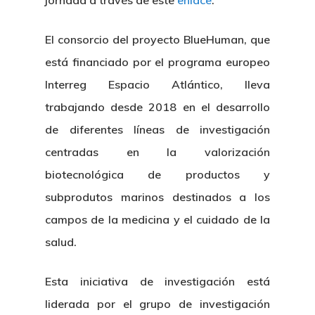
jornada a través de este
enlace
.
Gobierno Abie
Boletín De Noticias
Licitaciones
Logo CETMAR
El consorcio del proyecto BlueHuman, que
Plan De Igualdad
está financiado por el programa europeo
Interreg Espacio Atlántico, lleva
trabajando desde 2018 en el desarrollo
de diferentes líneas de investigación
centradas en la valorización
biotecnológica de productos y
subprodutos marinos destinados a los
campos de la medicina y el cuidado de la
salud.
Esta iniciativa de investigación está
liderada por el grupo de investigación