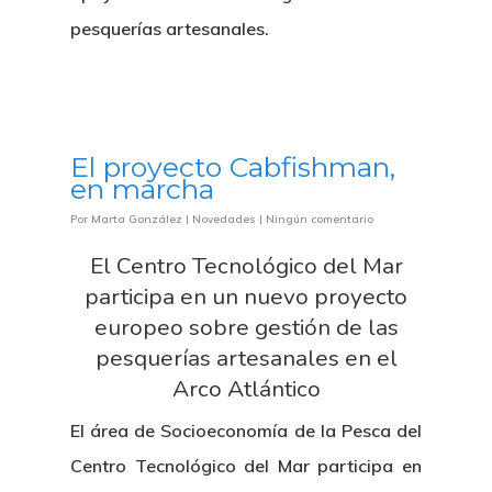
pesquerías artesanales.
El proyecto Cabfishman,
en marcha
Por
Marta González
|
Novedades
|
Ningún comentario
El Centro Tecnológico del Mar
participa en un nuevo proyecto
Nosotros
europeo sobre gestión de las
pesquerías artesanales en el
Novedades
Organización
Arco Atlántico
Directorio De Personal
El área de Socioeconomía de la Pesca del
Proyectos
Actualidad
Centro Tecnológico del Mar participa en
Patronato
Eventos