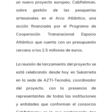
Publicaciones
un nuevo proyecto europeo, Cabfishman,
Identidad Corporativa
sobre gestión de las pesquerías
Contratación
Memoria
artesanales en el Arco Atlántico, una
Manual De Identidad
Contacto
Centro De Documentac
Transparencia
acción financiada por el Programa de
Empleo
Corporativa
Cooperación Transnacional Espacio
Gobierno Abie
Boletín De Noticias
Licitaciones
Logo CETMAR
Atlántico que cuenta con un presupuesto
Plan De Igualdad
cercano a los 2,5 millones de euros.
La reunión de lanzamiento del proyecto se
está celebrando desde hoy en Sukarrieta
en la sede de AZTI-Tecnalia, coordinador
del proyecto, con la presencia de
representantes de todas las instituciones
y entidades que conforman el consorcio