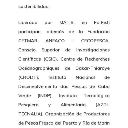
sostenibilidad.
Liderado por MATIS, en FarFish
participan, además de la Fundación
CETMAR, ANFACO – CECOPESCA,
Consejo Superior de Investigaciones
Nosotros
Científicas (CSIC), Centre de Recherches
Océanographiques de Dakar-Thiaroye
Novedades
Organización
(CRODT), Instituto Nacional de
Directorio De Personal
Proyectos
Actualidad
Desenvolvemento das Pescas de Cabo
Patronato
Verde (INDP), Instituto Tecnológico
Eventos
Publicaciones
Pesquero y Alimentario (AZTI-
Identidad Corporativa
Contratación
Memoria
TECNALIA), Organización de Productores
Manual De Identidad
Contacto
de Pesca Fresca del Puerto y Ría de Marín
Centro De Documentac