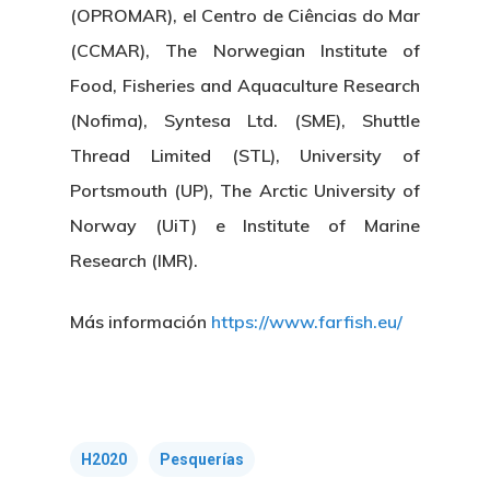
Transparencia
Empleo
Corporativa
(OPROMAR), el Centro de Ciências do Mar
Gobierno Abie
Boletín De Noticias
Licitaciones
(CCMAR), The Norwegian Institute of
Logo CETMAR
Food, Fisheries and Aquaculture Research
Plan De Igualdad
(Nofima), Syntesa Ltd. (SME), Shuttle
Thread Limited (STL), University of
Portsmouth (UP), The Arctic University of
Norway (UiT) e Institute of Marine
Research (IMR).
Más información
https://www.farfish.eu/
H2020
Pesquerías