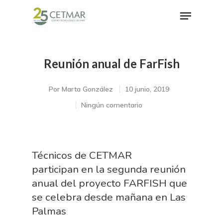
Reunión anual de FarFish
Hit enter to search or ESC to close
Por
Marta González
10 junio, 2019
Ningún comentario
Técnicos de CETMAR
participan en la segunda reunión
anual del proyecto FARFISH que
se celebra desde mañana en Las
Palmas