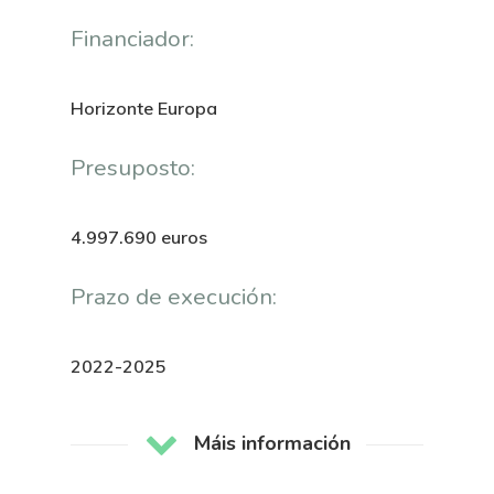
Financiador:
Horizonte Europa
Presuposto:
4.997.690 euros
Prazo de execución:
2022-2025
About Us
Máis información
News & Event
Organization