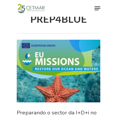
PREP4BLUE
Hit enter to search or ESC to close
Preparando o sector da I+D+i no