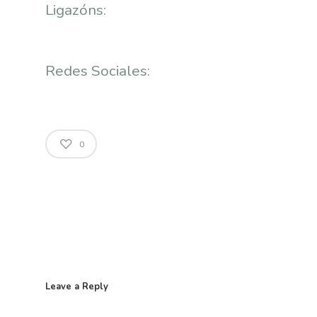
Ligazóns:
Nós
Novidades
Organización
Redes Sociales:
Directorio De Persoal
Proxectos
Eventos
Padroado
Novidades
Publicacións
0
Identidade Corporativa
Contratación
Memoria
Manual De Identidad
Contacto
Centro De Documentac
Transparencia
Ofertas De Traballo
Corporativa
Goberno Aber
Boletín De Novas
Licitacións
Logo CETMAR
Plan De Igualdade
Leave a Reply