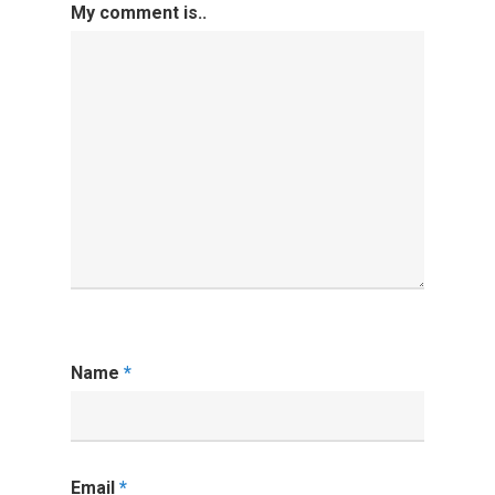
My comment is..
Name
*
Email
*