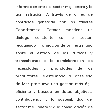
información entre el sector mejillonero y la
Novedades
Organización
administración. A través de la red de
Directorio De Personal
contactos generada por los talleres
Proyectos
Actualidad
Capacitamex, Cetmar mantiene un
Patronato
Eventos
Publicaciones
diálogo constante con el sector,
Identidad Corporativa
recogiendo información de primera mano
Contratación
Memoria
sobre el estado de los cultivos y
Manual De Identidad
Contacto
Centro De Documentac
Transparencia
Empleo
transmitiendo a la administración las
Corporativa
necesidades y prioridades de los
Gobierno Abie
Boletín De Noticias
Licitaciones
Logo CETMAR
productores. De este modo, la Consellería
Plan De Igualdad
do Mar promueve una gestión más ágil,
eficiente y basada en datos objetivos,
contribuyendo a la sostenibilidad del
sector mejillonero y a la consolidación de