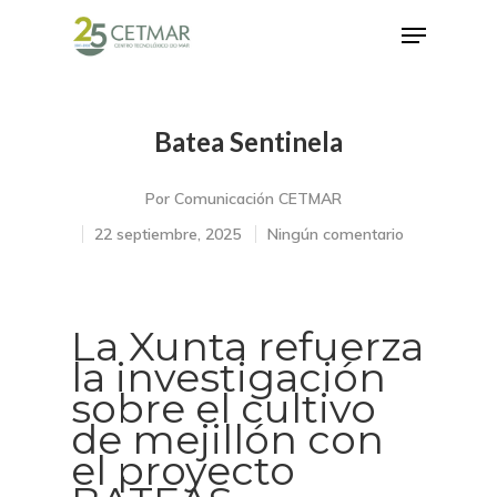
Batea Sentinela
Hit enter to search or ESC to close
Por
Comunicación CETMAR
22 septiembre, 2025
Ningún comentario
La Xunta refuerza
la investigación
sobre el cultivo
de mejillón con
el proyecto