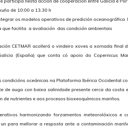
 participa nesta acción de cooperación entre Galicia e Por
xuño de 10:00 a 13.30 h
integrar os modelos operativos de predición oceanográfica 
 que facilita a avaliación das condición ambientais
ción CETMAR acollerá o vindeiro xoves a xornada final do
 Galicia (España) que conta có apoio do Copernicus Mar
 condicións oceánicas na Plataforma Ibérica Occidental co
 de auga con baixa salinidade presente cerca da costa e 
ión de nutrientes e aos procesos bioxeoquímicos mariños.
rativos harmonizando forzamentos meteorolóxicos e co
un para mellorar a resposta ante a contaminación mariña