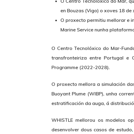
O Centro Tecnolóxico do Mar, que
en Bouzas (Vigo) o xoves 18 de 
O proxecto permitiu mellorar e 
Marine Service nunha plataforma
O Centro Tecnolóxico do Mar-Funda
transfronteiriza entre Portugal e
Programme (2022-2028).
Hit enter to search or ESC to close
O proxecto mellora a simulación das
Buoyant Plume (WIBP), unha corrente
estratificación da auga, á distribuc
WHISTLE mellorou os modelos ope
desenvolver dous casos de estudo, 