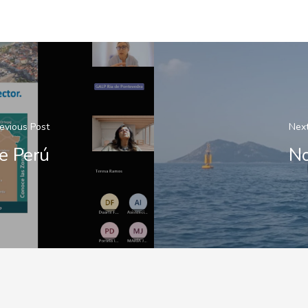
evious Post
Next
 e Perú
No