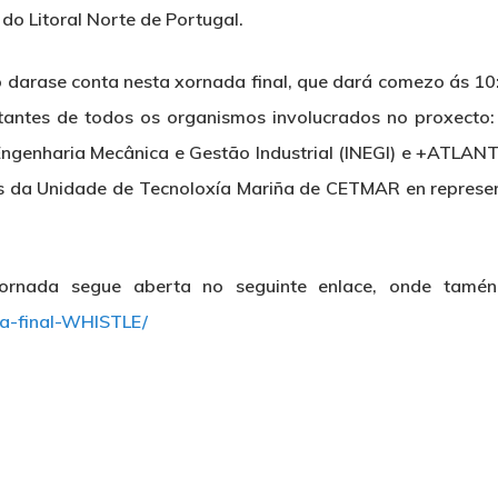
do Litoral Norte de Portugal.
lo darase conta nesta xornada final, que dará comezo ás 
sentantes de todos os organismos involucrados no proxect
 Engenharia Mecânica e Gestão Industrial (INEGI) e +ATLAN
is da Unidade de Tecnoloxía Mariña de CETMAR en represen
 xornada segue aberta no seguinte enlace, onde tamén
da-final-WHISTLE/