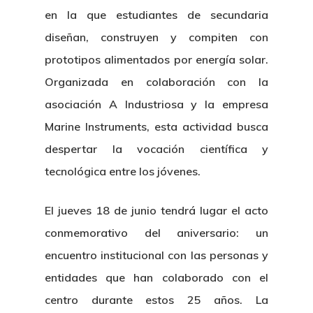
en la que estudiantes de secundaria
diseñan, construyen y compiten con
prototipos alimentados por energía solar.
Nosotros
Organizada en colaboración con la
asociación A Industriosa y la empresa
Novedades
Organización
Marine Instruments, esta actividad busca
Directorio De Personal
despertar la vocación científica y
Proyectos
Actualidad
tecnológica entre los jóvenes.
Patronato
Eventos
Publicaciones
Identidad Corporativa
El jueves 18 de junio tendrá lugar el acto
Contratación
Memoria
conmemorativo del aniversario: un
Manual De Identidad
Contacto
Centro De Documentac
encuentro institucional con las personas y
Transparencia
Empleo
Corporativa
entidades que han colaborado con el
Gobierno Abie
Boletín De Noticias
Licitaciones
Logo CETMAR
centro durante estos 25 años. La