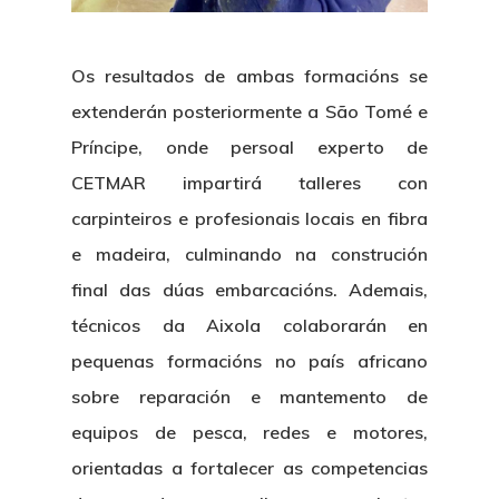
Os resultados de ambas formacións se
extenderán posteriormente a
São Tomé e
Príncipe
, onde persoal experto de
CETMAR impartirá talleres con
carpinteiros e profesionais locais en fibra
e madeira, culminando na construción
final das dúas embarcacións. Ademais,
Nós
técnicos da Aixola colaborarán en
Novidades
Organización
pequenas formacións no país africano
sobre reparación e mantemento de
Directorio De Persoal
Proxectos
Eventos
equipos de pesca, redes e motores,
Padroado
Novidades
Publicacións
orientadas a fortalecer as competencias