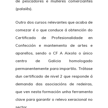
de pescadores e mulleres comerciantes
Identidade Corporativa
Contratación
Memoria
(palaiês).
Manual De Identidad
Contacto
Centro De Documentac
Transparencia
Ofertas De Traballo
Corporativa
Outro dos cursos relevantes que acaba de
Goberno Aber
Boletín De Novas
Licitacións
comezar é o que conduce á obtención do
Logo CETMAR
Certificado de Profesionalidade en
Plan De Igualdade
Confección e mantemento de artes e
aparellos
, sendo o CF A Aixola o único
centro de Galicia homologado
permanentemente para impartilo. Trátase
dun certificado de nivel 2 que responde á
demanda das asociacións de redeiras,
que ven nesta formación unha ferramenta
clave para garantir o relevo xeracional no
sector.