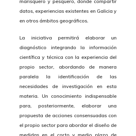
marisquero y pesquero, donde compartir
Novedades
Organización
datos, experiencias existentes en Galicia y
Directorio De Personal
en otros ámbitos geográficos.
Proyectos
Actualidad
Patronato
Eventos
La iniciativa permitirá elaborar un
Publicaciones
diagnóstico integrando la información
Identidad Corporativa
Contratación
Memoria
científica y técnica con la experiencia del
Manual De Identidad
Contacto
propio sector, abordando de manera
Centro De Documentac
Transparencia
Empleo
Corporativa
paralela la identificación de las
Gobierno Abie
Boletín De Noticias
Licitaciones
Logo CETMAR
necesidades de investigación en esta
materia. Un conocimiento indispensable
Plan De Igualdad
para, posteriormente, elaborar una
propuesta de acciones consensuadas con
el propio sector para abordar el diseño de
medidas en el corto y medio plazo de