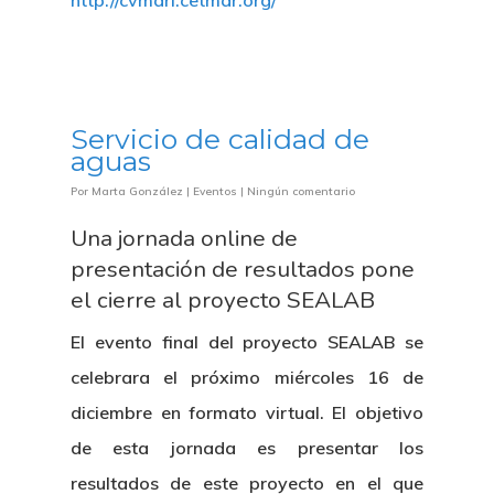
http://cvmari.cetmar.org/
Novedades
Organización
Directorio De Personal
Proyectos
Actualidad
Patronato
Eventos
Publicaciones
Servicio de calidad de
aguas
Identidad Corporativa
Contratación
Memoria
Por
Marta González
|
Eventos
|
Ningún comentario
Manual De Identidad
Contacto
Una jornada online de
Centro De Documentac
Transparencia
Empleo
Corporativa
presentación de resultados pone
Gobierno Abie
Boletín De Noticias
el cierre al proyecto SEALAB
Licitaciones
Logo CETMAR
El evento final del proyecto SEALAB se
Plan De Igualdad
celebrara el próximo miércoles 16 de
diciembre en formato virtual. El objetivo
de esta jornada es presentar los
resultados de este proyecto en el que