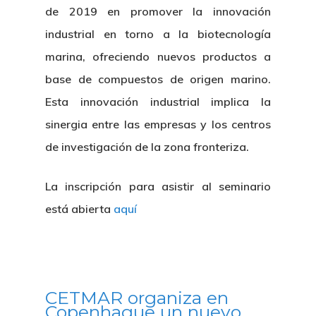
Proyectos
Actualidad
de 2019 en promover la innovación
Patronato
Eventos
industrial en torno a la biotecnología
Publicaciones
marina, ofreciendo nuevos productos a
Identidad Corporativa
Contratación
Memoria
base de compuestos de origen marino.
Manual De Identidad
Contacto
Esta innovación industrial implica la
Centro De Documentac
Transparencia
Empleo
Corporativa
sinergia entre las empresas y los centros
Gobierno Abie
Boletín De Noticias
Licitaciones
Logo CETMAR
de investigación de la zona fronteriza.
Plan De Igualdad
La inscripción para asistir al seminario
está abierta
aquí
CETMAR organiza en
Copenhague un nuevo