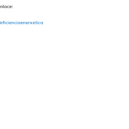
nlace:
eficienciaenerxetica