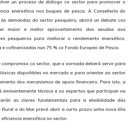
lver un proceso de diálogo co sector para promover o
encia enerxética nos buques de pesca. A Consellería do
 ás demandas do sector pesqueiro, abrirá un debate cos
r un maior e mellor aproveitamento das axudas aos
es pesqueiros para mellorar o rendemento enerxético,
a e cofinanciadas nun 75 % co Fondo Europeo de Pesca.
 compromiso co sector, que a xornada deberá servir para
olóxicas dispoñibles no mercado e para orientar ao sector
tamento dos mecanismos de apoio financeiro. Para isto, a
rá eminentemente técnica e os expertos que participan na
cerán as claves fundamentais para a elixibilidade das
 Rural e do Mar prevé abrir a curto prazo unha nova liña
eficiencia enerxética no sector.