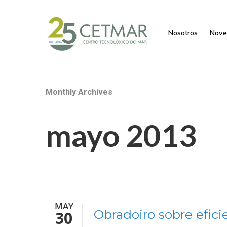
Nosotros
Nove
Monthly Archives
mayo 2013
MAY
Hit enter to search or ESC to close
Obradoiro sobre efici
30