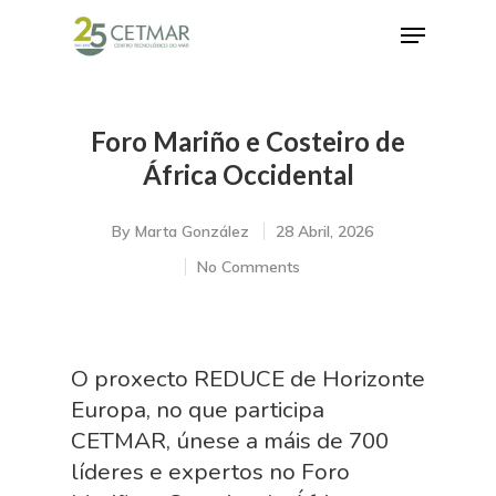
Foro Mariño e Costeiro de
Hit enter to search or ESC to close
África Occidental
By
Marta González
28 Abril, 2026
No Comments
O proxecto REDUCE de Horizonte
Europa, no que participa
CETMAR, únese a máis de 700
líderes e expertos no Foro