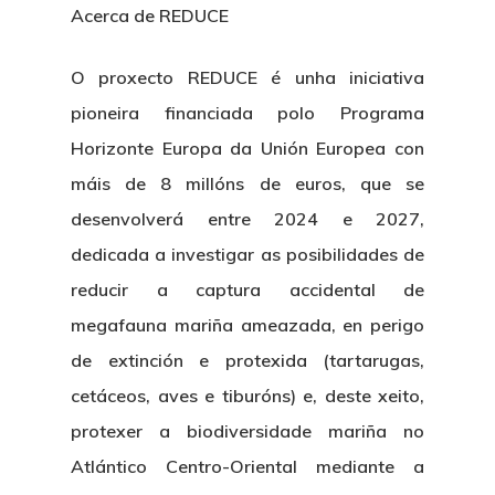
Centro De Documentac
Acerca de REDUCE
Transparencia
Ofertas De Traballo
Corporativa
Goberno Aber
Boletín De Novas
Licitacións
Logo CETMAR
O proxecto REDUCE é unha iniciativa
pioneira financiada polo Programa
Plan De Igualdade
Horizonte Europa da Unión Europea con
máis de 8 millóns de euros, que se
desenvolverá entre 2024 e 2027,
dedicada a investigar as posibilidades de
reducir a captura accidental de
megafauna mariña ameazada, en perigo
de extinción e protexida (tartarugas,
cetáceos, aves e tiburóns) e, deste xeito,
protexer a biodiversidade mariña no
Atlántico Centro-Oriental mediante a