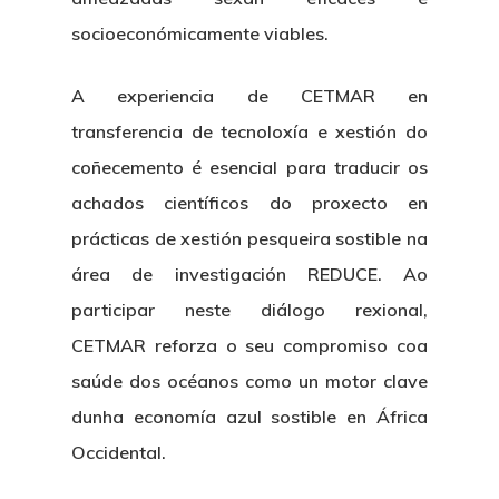
socioeconómicamente viables.
A experiencia de CETMAR en
transferencia de tecnoloxía e xestión do
coñecemento é esencial para traducir os
achados científicos do proxecto en
Nós
prácticas de xestión pesqueira sostible na
área de investigación REDUCE. Ao
Novidades
Organización
participar neste diálogo rexional,
Directorio De Persoal
Proxectos
Eventos
CETMAR reforza o seu compromiso coa
saúde dos océanos como un motor clave
Padroado
Novidades
Publicacións
dunha economía azul sostible en África
Identidade Corporativa
Occidental.
Contratación
Memoria
Manual De Identidad
Contacto