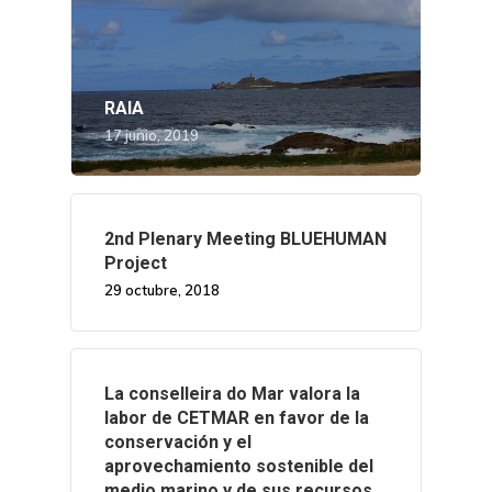
RAIA
17 junio, 2019
2nd Plenary Meeting BLUEHUMAN
Project
29 octubre, 2018
Nosotros
La conselleira do Mar valora la
Novedades
Organización
labor de CETMAR en favor de la
conservación y el
Directorio De Personal
Proyectos
Actualidad
aprovechamiento sostenible del
medio marino y de sus recursos