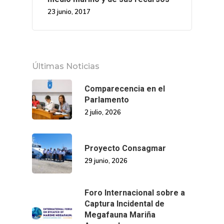
Patronato
Eventos
Publicaciones
23 junio, 2017
Identidad Corporativa
Contratación
Memoria
Manual De Identidad
Contacto
Centro De Documentac
Transparencia
Empleo
Corporativa
Últimas Noticias
Gobierno Abie
Boletín De Noticias
Licitaciones
Logo CETMAR
Comparecencia en el
Parlamento
Plan De Igualdad
2 julio, 2026
Proyecto Consagmar
29 junio, 2026
Foro Internacional sobre a
Captura Incidental de
Megafauna Mariña